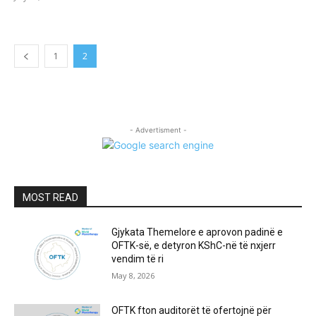
1
2
- Advertisment -
MOST READ
Gjykata Themelore e aprovon padinë e
OFTK-së, e detyron KShC-në të nxjerr
vendim të ri
May 8, 2026
OFTK fton auditorët të ofertojnë për