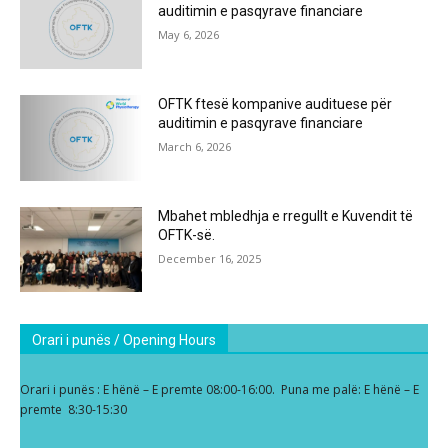
auditimin e pasqyrave financiare
May 6, 2026
OFTK ftesë kompanive audituese për
auditimin e pasqyrave financiare
March 6, 2026
Mbahet mbledhja e rregullt e Kuvendit të
OFTK-së.
December 16, 2025
Orari i punës / Opening Hours
Orari i punës : E hënë – E premte 08:00-16:00. Puna me palë: E hënë – E
premte 8:30-15:30