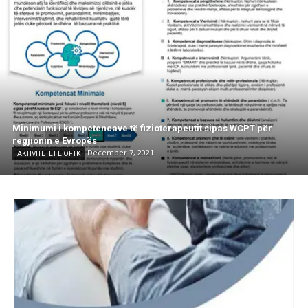
Minimumi i kompetencave të fizioterapeutit sipas WCPT për
regjionin e Evropës
December 7, 2021
AKTIVITETET E OFTK