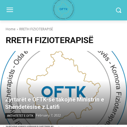
Home
RRETH FIZIOTERAPISË
RRETH FIZIOTERAPISË
Zyrtarët e OFTK-së takojnë Ministrin e
Shëndetësisë z.Latifi
February 7, 2022
AKTIVITETET E OFTK