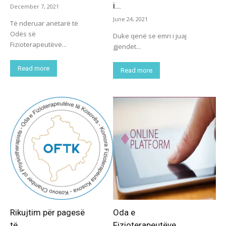
i...
December 7, 2021
June 24, 2021
Të nderuar anëtarë të
Odës së
Duke qenë se emri i juaj
Fizioterapeutëve...
gjendet...
Read more
Read more
Rikujtim për pagesë
Oda e
të...
Fizioterapeutëve