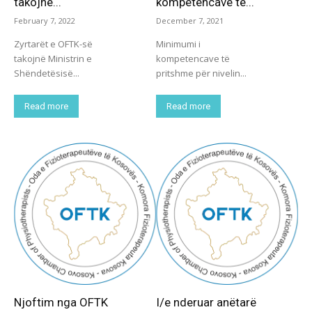
takojnë...
kompetencave të...
February 7, 2022
December 7, 2021
Zyrtarët e OFTK-së
Minimumi i
takojnë Ministrin e
kompetencave të
Shëndetësisë...
pritshme për nivelin...
Read more
Read more
Njoftim nga OFTK
I/e nderuar anëtarë