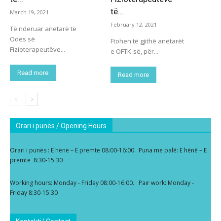
të...
March 19, 2021
February 12, 2021
Të nderuar anëtarë të
Odës së
Ftohen të gjithë anëtarët
Fizioterapeutëve...
e OFTK-së, për...
Read more
Read more
Orari i punës / Opening Hours
Orari i punës : E hënë – E premte 08:00-16:00. Puna me palë: E hënë – E
premte 8:30-15:30
Working hours: Monday - Friday 08:00-16:00. Pair work: Monday -
Friday 8:30-15:30