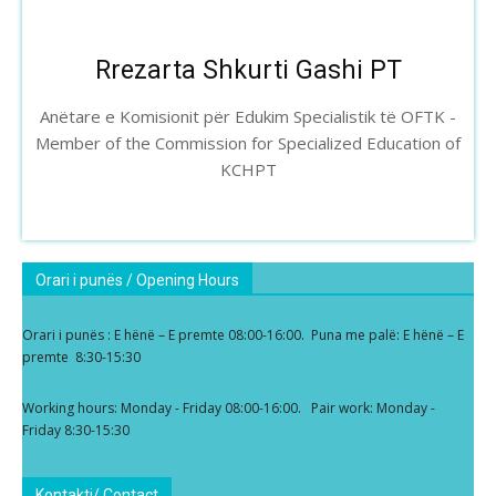
Rrezarta Shkurti Gashi PT
Anëtare e Komisionit për Edukim Specialistik të OFTK -
Member of the Commission for Specialized Education of
KCHPT
Orari i punës / Opening Hours
Orari i punës : E hënë – E premte 08:00-16:00. Puna me palë: E hënë – E
premte 8:30-15:30
Working hours: Monday - Friday 08:00-16:00. Pair work: Monday -
Friday 8:30-15:30
Kontakti/ Contact