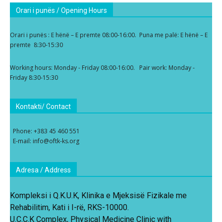
Orari i punës / Opening Hours
Orari i punës : E hënë – E premte 08:00-16:00. Puna me palë: E hënë – E
premte 8:30-15:30
Working hours: Monday - Friday 08:00-16:00. Pair work: Monday -
Friday 8:30-15:30
Kontakti/ Contact
Phone: +383 45 460 551
E-mail: info@oftk-ks.org
Adresa / Address
Kompleksi i Q.K.U.K, Klinika e Mjeksisë Fizikale me
Rehabilitim, Kati i I-rë, RKS-10000.
U.C.C.K Complex, Physical Medicine Clinic with