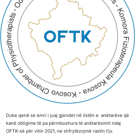
Duke qenë se emri i juaj gjendet në listën e anëtarëve që
kanë obligime të pa përmbushura të anëtarësimit ndaj
OFTK-së për vitin 2021, ne shfrytëzojmë rastin t’ju