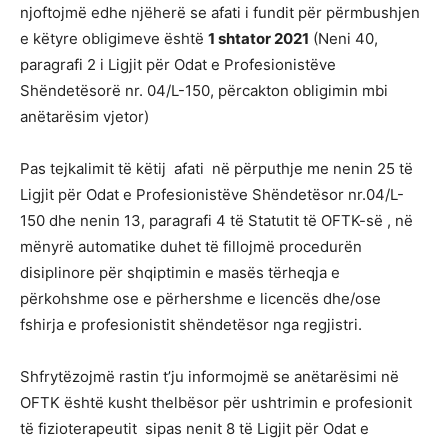
njoftojmë edhe njëherë se afati i fundit për përmbushjen
e këtyre obligimeve është
1 shtator 2021
(Neni 40,
paragrafi 2 i Ligjit për Odat e Profesionistëve
Shëndetësorë nr. 04/L-150, përcakton obligimin mbi
anëtarësim vjetor)
Pas tejkalimit të këtij afati në përputhje me nenin 25 të
Ligjit për Odat e Profesionistëve Shëndetësor nr.04/L-
150 dhe nenin 13, paragrafi 4 të Statutit të OFTK-së , në
mënyrë automatike duhet të fillojmë procedurën
disiplinore për shqiptimin e masës tërheqja e
përkohshme ose e përhershme e licencës dhe/ose
fshirja e profesionistit shëndetësor nga regjistri.
Shfrytëzojmë rastin t’ju informojmë se anëtarësimi në
OFTK është kusht thelbësor për ushtrimin e profesionit
të fizioterapeutit sipas nenit 8 të Ligjit për Odat e