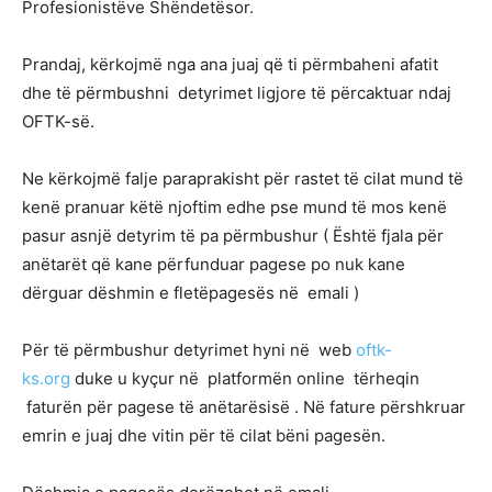
Profesionistëve Shëndetësor.
Prandaj, kërkojmë nga ana juaj që ti përmbaheni afatit
dhe të përmbushni detyrimet ligjore të përcaktuar ndaj
OFTK-së.
Ne kërkojmë falje paraprakisht për rastet të cilat mund të
kenë pranuar këtë njoftim edhe pse mund të mos kenë
pasur asnjë detyrim të pa përmbushur ( Është fjala për
anëtarët që kane përfunduar pagese po nuk kane
dërguar dëshmin e fletëpagesës në emali )
Për të përmbushur detyrimet hyni në web
oftk-
ks.org
duke u kyçur në platformën online tërheqin
faturën për pagese të anëtarësisë . Në fature përshkruar
emrin e juaj dhe vitin për të cilat bëni pagesën.