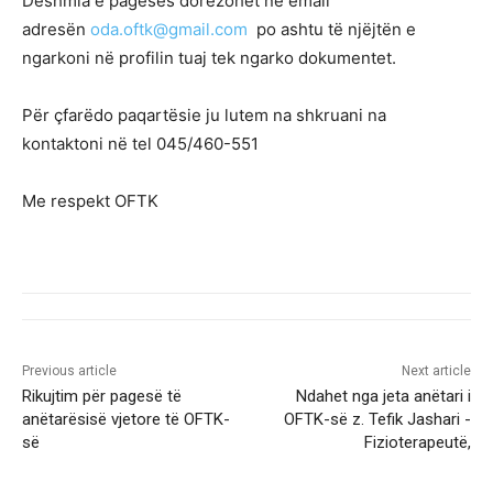
Dëshmia e pagesës dorëzohet në emali
adresën
oda.oftk@gmail.com
po ashtu të njëjtën e
ngarkoni në profilin tuaj tek ngarko dokumentet.
Për çfarëdo paqartësie ju lutem na shkruani na
kontaktoni në tel 045/460-551
Me respekt OFTK
Previous article
Next article
Rikujtim për pagesë të
Ndahet nga jeta anëtari i
anëtarësisë vjetore të OFTK-
OFTK-së z. Tefik Jashari -
së
Fizioterapeutë,