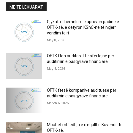
MË TË LEXUARAT
Gjykata Themelore e aprovon padinë e
OFTK-së, e detyron KShC-në të nxjerr
vendim të ri
May 8, 2026
OFTK fton auditorët të ofertojnë për
auditimin e pasqyrave financiare
May 6, 2026
OFTK ftesë kompanive audituese për
auditimin e pasqyrave financiare
March 6, 2026
Mbahet mbledhja e rregullt e Kuvendit të
OFTK-së.