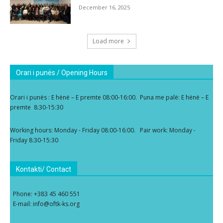
December 16, 2025
Load more
Orari i punës / Opening Hours
Orari i punës : E hënë – E premte 08:00-16:00. Puna me palë: E hënë – E
premte 8:30-15:30
Working hours: Monday - Friday 08:00-16:00. Pair work: Monday -
Friday 8:30-15:30
Kontakti/ Contact
Phone: +383 45 460 551
E-mail: info@oftk-ks.org