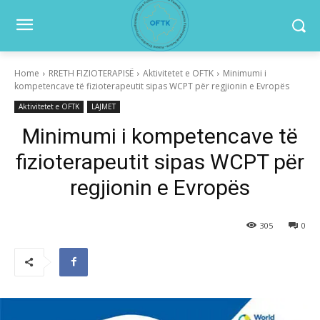
Home
RRETH FIZIOTERAPISË
Aktivitetet e OFTK
Minimumi i
kompetencave të fizioterapeutit sipas WCPT për regjionin e Evropës
Aktivitetet e OFTK
LAJMET
Minimumi i kompetencave të
fizioterapeutit sipas WCPT për
regjionin e Evropës
305
0