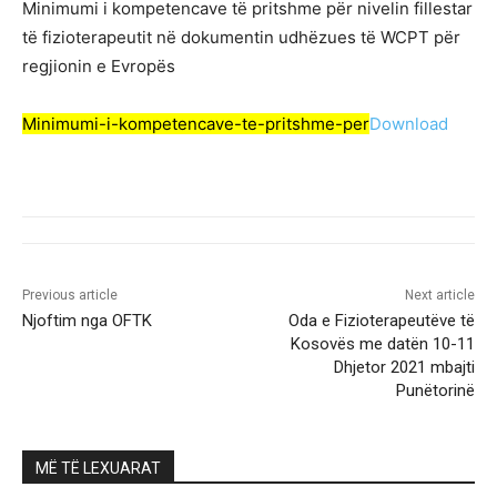
Minimumi i kompetencave të pritshme për nivelin fillestar
të fizioterapeutit në dokumentin udhëzues të WCPT për
regjionin e Evropës
Minimumi-i-kompetencave-te-pritshme-per
Download
Previous article
Next article
Njoftim nga OFTK
Oda e Fizioterapeutëve të
Kosovës me datën 10-11
Dhjetor 2021 mbajti
Punëtorinë
MË TË LEXUARAT