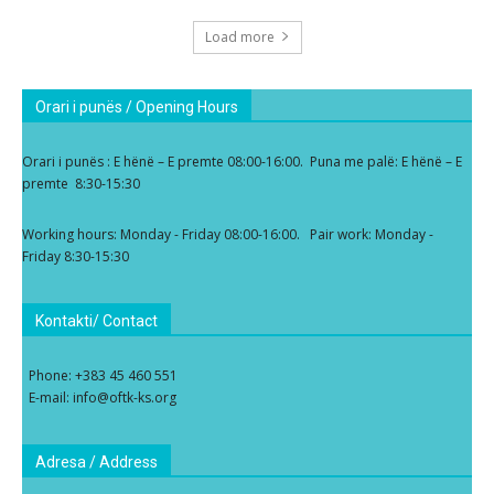
Load more
Orari i punës / Opening Hours
Orari i punës : E hënë – E premte 08:00-16:00. Puna me palë: E hënë – E
premte 8:30-15:30
Working hours: Monday - Friday 08:00-16:00. Pair work: Monday -
Friday 8:30-15:30
Kontakti/ Contact
Phone: +383 45 460 551
E-mail: info@oftk-ks.org
Adresa / Address