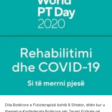
Dita Botërore e Fizioterapisë është 8 Shtator, ditën kur u
themelua Konfederata Botërore për Terapi Fizikale në