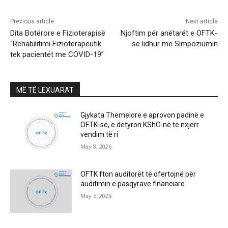
Previous article
Next article
Dita Botërore e Fizioterapisë
Njoftim për anëtarët e OFTK-
“Rehabilitimi Fizioterapeutik
së lidhur me Simpoziumin
tek pacientët me COVID-19”
MË TË LEXUARAT
Gjykata Themelore e aprovon padinë e
OFTK-së, e detyron KShC-në të nxjerr
vendim të ri
May 8, 2026
OFTK fton auditorët të ofertojnë për
auditimin e pasqyrave financiare
May 6, 2026