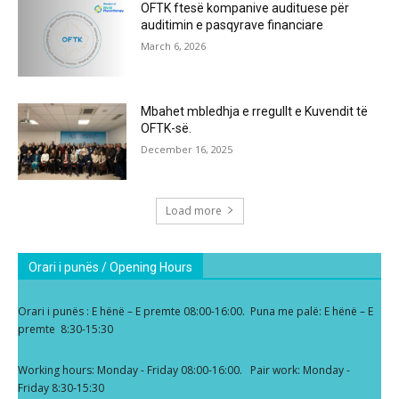
OFTK ftesë kompanive audituese për
auditimin e pasqyrave financiare
March 6, 2026
Mbahet mbledhja e rregullt e Kuvendit të
OFTK-së.
December 16, 2025
Load more
Orari i punës / Opening Hours
Orari i punës : E hënë – E premte 08:00-16:00. Puna me palë: E hënë – E
premte 8:30-15:30
Working hours: Monday - Friday 08:00-16:00. Pair work: Monday -
Friday 8:30-15:30