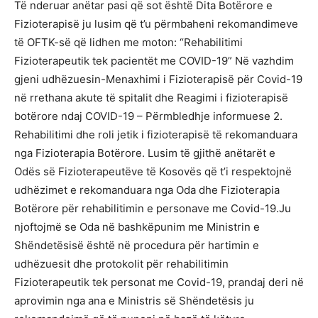
Të nderuar anëtar pasi që sot është Dita Botërore e
Fizioterapisë ju lusim që t’u përmbaheni rekomandimeve
të OFTK-së që lidhen me moton: “Rehabilitimi
Fizioterapeutik tek pacientët me COVID-19” Në vazhdim
gjeni udhëzuesin-Menaxhimi i Fizioterapisë për Covid-19
në rrethana akute të spitalit dhe Reagimi i fizioterapisë
botërore ndaj COVID-19 – Përmbledhje informuese 2.
Rehabilitimi dhe roli jetik i fizioterapisë të rekomanduara
nga Fizioterapia Botërore. Lusim të gjithë anëtarët e
Odës së Fizioterapeutëve të Kosovës që t’i respektojnë
udhëzimet e rekomanduara nga Oda dhe Fizioterapia
Botërore për rehabilitimin e personave me Covid-19.Ju
njoftojmë se Oda në bashkëpunim me Ministrin e
Shëndetësisë është në procedura për hartimin e
udhëzuesit dhe protokolit për rehabilitimin
Fizioterapeutik tek personat me Covid-19, prandaj deri në
aprovimin nga ana e Ministris së Shëndetësis ju