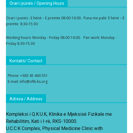
Orari i punës / Opening Hours
Orari i punës : E hënë – E premte 08:00-16:00. Puna me palë: E hënë – E
premte 8:30-15:30
Working hours: Monday - Friday 08:00-16:00. Pair work: Monday -
Friday 8:30-15:30
Kontakti/ Contact
Phone: +383 45 460 551
E-mail: info@oftk-ks.org
Adresa / Address
Kompleksi i Q.K.U.K, Klinika e Mjeksisë Fizikale me
Rehabilitim, Kati i I-rë, RKS-10000.
U.C.C.K Complex, Physical Medicine Clinic with