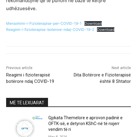
rekomandojmë që të punoni në bazë të këtyre
udhëzuesëve.
Menaxhimi-i-Fizioterapise-per-COVID-19-1
Download
Reagimi-i-fizioterapise-boterore-ndaj-COVID-19-2
Download
Previous article
Next article
Reagimi i fizioterapisë
Dita Botërore e Fizioterapisë
botërore ndaj COVID-19
është 8 Shtator
MË TË LEXUARAT
Gjykata Themelore e aprovon padinë e
OFTK-së, e detyron KShC-në të nxjerr
vendim të ri
May 8, 2026