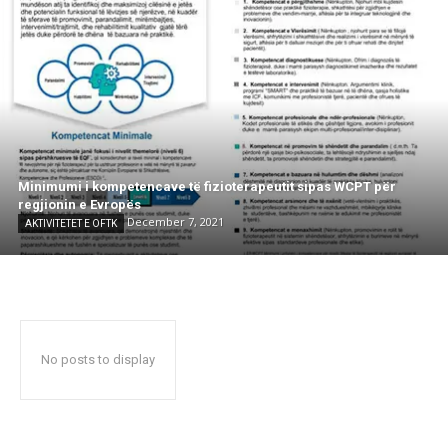
Minimumi i kompetencave të fizioterapeutit sipas WCPT për
regjionin e Evropës
December 7, 2021
AKTIVITETET E OFTK
No posts to display