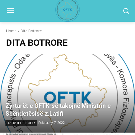
Home
Dita Botrore
DITA BOTRORE
Zyrtarët e OFTK-së takojnë Ministrin e
Shëndetësisë z.Latifi
February 7, 2022
AKTIVITETET E OFTK