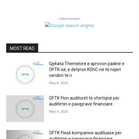
- Advertisment -
MOST READ
Gjykata Themelore e aprovon padinë e
OFTK-së, e detyron KShC-në të nxjerr
vendim të ri
May 8, 2026
OFTK fton auditorët të ofertojnë për
auditimin e pasqyrave financiare
May 6, 2026
OFTK ftesë kompanive audituese për
auditimin e pasqyrave financiare