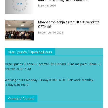
March 6, 2026
Mbahet mbledhja e rregullt e Kuvendit të
OFTK-së.
December 16, 2025
Orari i punës / Opening Hours
Orari i punës : E hënë – E premte 08:00-16:00. Puna me palë: E hënë – E
premte 8:30-15:30
Working hours: Monday - Friday 08:00-16:00. Pair work: Monday -
Friday 8:30-15:30
Kontakti/ Contact