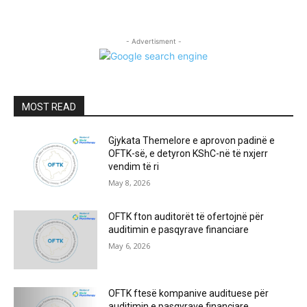
- Advertisment -
MOST READ
Gjykata Themelore e aprovon padinë e
OFTK-së, e detyron KShC-në të nxjerr
vendim të ri
May 8, 2026
OFTK fton auditorët të ofertojnë për
auditimin e pasqyrave financiare
May 6, 2026
OFTK ftesë kompanive audituese për
auditimin e pasqyrave financiare