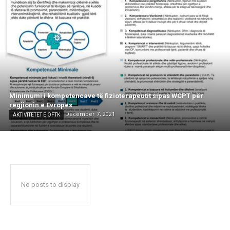
Minimumi i kompetencave të fizioterapeutit sipas WCPT për
regjionin e Evropës
December 7, 2021
AKTIVITETET E OFTK
No posts to display