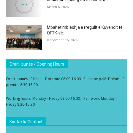
March 6, 2026
Mbahet mbledhja e rregullt e Kuvendit të
OFTK-së.
December 16, 2025
Orari i punës / Opening Hours
Orari i punës : E hënë – E premte 08:00-16:00. Puna me palë: E hënë – E
premte 8:30-15:30
Working hours: Monday - Friday 08:00-16:00. Pair work: Monday -
Friday 8:30-15:30
Kontakti/ Contact