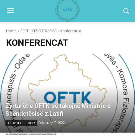
Home
RRETH FIZIOTERAPISË
Konferencat
KONFERENCAT
Zyrtarët e OFTK-së takojnë Ministrin e
Shëndetësisë z.Latifi
February 7, 2022
AKTIVITETET E OFTK