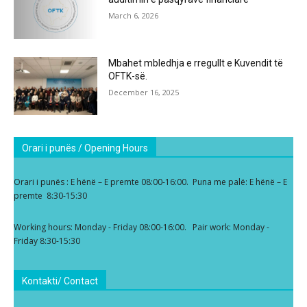
March 6, 2026
Mbahet mbledhja e rregullt e Kuvendit të
OFTK-së.
December 16, 2025
Orari i punës / Opening Hours
Orari i punës : E hënë – E premte 08:00-16:00. Puna me palë: E hënë – E
premte 8:30-15:30
Working hours: Monday - Friday 08:00-16:00. Pair work: Monday -
Friday 8:30-15:30
Kontakti/ Contact