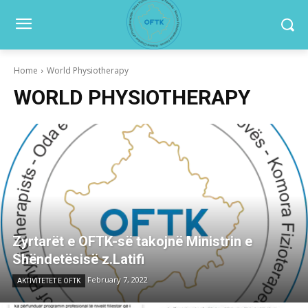
Home
World Physiotherapy
WORLD PHYSIOTHERAPY
Zyrtarët e OFTK-së takojnë Ministrin e
Shëndetësisë z.Latifi
February 7, 2022
AKTIVITETET E OFTK