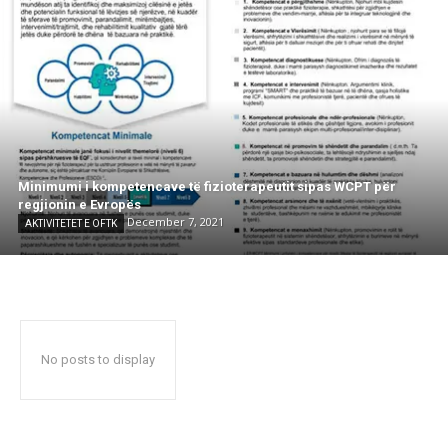
Minimumi i kompetencave të fizioterapeutit sipas WCPT për
regjionin e Evropës
December 7, 2021
AKTIVITETET E OFTK
No posts to display