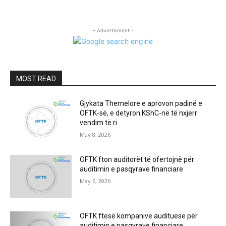
- Advertisment -
MOST READ
Gjykata Themelore e aprovon padinë e
OFTK-së, e detyron KShC-në të nxjerr
vendim të ri
May 8, 2026
OFTK fton auditorët të ofertojnë për
auditimin e pasqyrave financiare
May 6, 2026
OFTK ftesë kompanive audituese për
auditimin e pasqyrave financiare