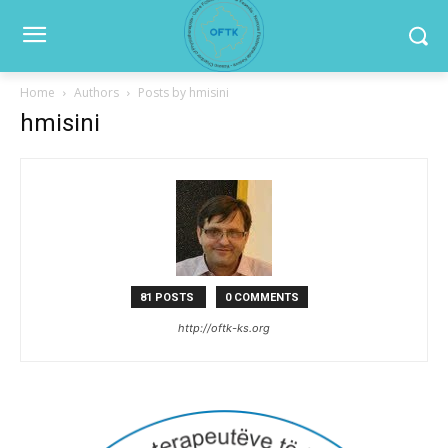
Home
Authors
Posts by hmisini
hmisini
81 POSTS
0 COMMENTS
http://oftk-ks.org