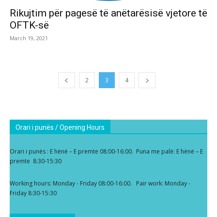
Rikujtim për pagesë të anëtarësisë vjetore të
OFTK-së
March 19, 2021
2
3
4
Orari i punës / Opening Hours
Orari i punës : E hënë – E premte 08:00-16:00. Puna me palë: E hënë – E
premte 8:30-15:30
Working hours: Monday - Friday 08:00-16:00. Pair work: Monday -
Friday 8:30-15:30