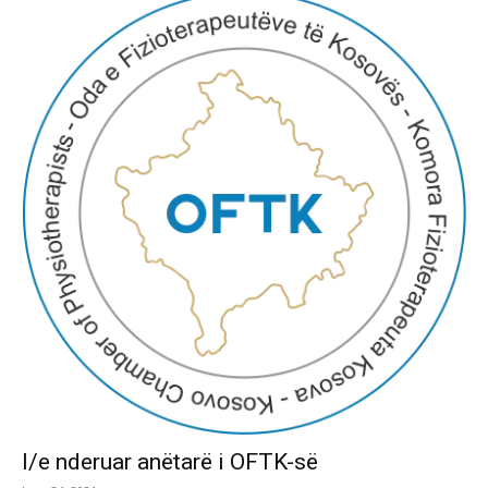
I/e nderuar anëtarë i OFTK-së