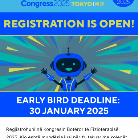
Regjistrohuni në Kongresin Botëror të Fizioterapisë
2025. Kjo është mundësia juaj për t’u takuar me kolegët,