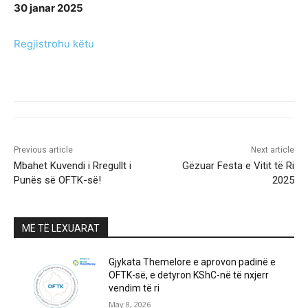
30 janar 2025
Regjistrohu këtu
Previous article
Next article
Mbahet Kuvendi i Rregullt i
Gëzuar Festa e Vitit të Ri
Punës së OFTK-së!
2025
MË TË LEXUARAT
Gjykata Themelore e aprovon padinë e
OFTK-së, e detyron KShC-në të nxjerr
vendim të ri
May 8, 2026