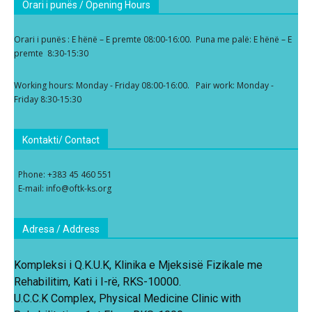
Orari i punës / Opening Hours
Orari i punës : E hënë – E premte 08:00-16:00. Puna me palë: E hënë – E
premte 8:30-15:30
Working hours: Monday - Friday 08:00-16:00. Pair work: Monday -
Friday 8:30-15:30
Kontakti/ Contact
Phone: +383 45 460 551
E-mail: info@oftk-ks.org
Adresa / Address
Kompleksi i Q.K.U.K, Klinika e Mjeksisë Fizikale me
Rehabilitim, Kati i I-rë, RKS-10000.
U.C.C.K Complex, Physical Medicine Clinic with