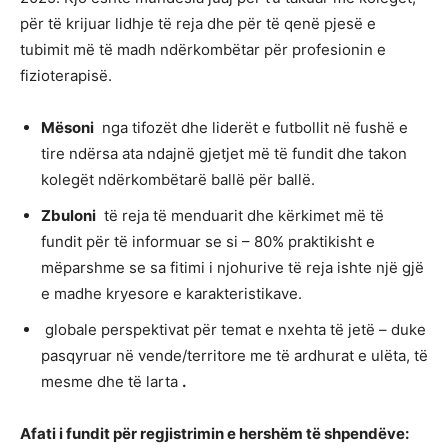
për të krijuar lidhje të reja dhe për të qenë pjesë e
tubimit më të madh ndërkombëtar për profesionin e
fizioterapisë.
Mësoni
nga tifozët dhe liderët e futbollit në fushë e
tire ndërsa ata ndajnë gjetjet më të fundit dhe takon
kolegët ndërkombëtarë ballë për ballë.
Zbuloni
të reja të menduarit dhe kërkimet më të
fundit për të informuar se si – 80% praktikisht e
mëparshme se sa fitimi i njohurive të reja ishte një gjë
e madhe kryesore e karakteristikave.
globale perspektivat për temat e nxehta të jetë – duke
pasqyruar në vende/territore me të ardhurat e ulëta, të
mesme dhe të larta
.
Afati i fundit për regjistrimin e hershëm të shpendëve: