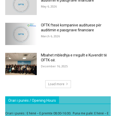
auditimin e pasqyrave financiare
May 6, 2026
OFTK ftesë kompanive audituese për
auditimin e pasqyrave financiare
March 6, 2026
Mbahet mbledhja e rregullt e Kuvendit të
OFTK-së.
December 16, 2025
Load more
Orari i punës / Opening Hours
Orari i punës : E hënë – E premte 08:00-16:00. Puna me palë: E hënë – E