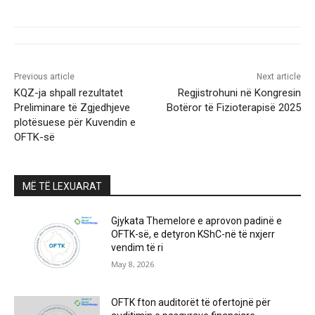
Previous article
Next article
KQZ-ja shpall rezultatet
Regjistrohuni në Kongresin
Preliminare të Zgjedhjeve
Botëror të Fizioterapisë 2025
plotësuese për Kuvendin e
OFTK-së
MË TË LEXUARAT
Gjykata Themelore e aprovon padinë e
OFTK-së, e detyron KShC-në të nxjerr
vendim të ri
May 8, 2026
OFTK fton auditorët të ofertojnë për