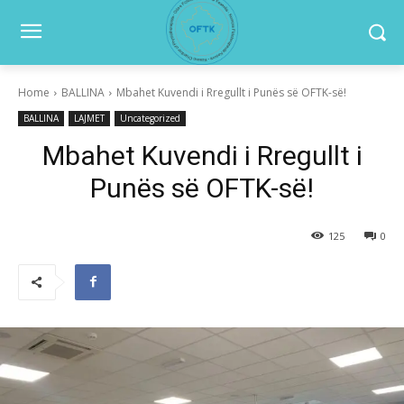
Home
BALLINA
Mbahet Kuvendi i Rregullt i Punës së OFTK-së!
BALLINA
LAJMET
Uncategorized
Mbahet Kuvendi i Rregullt i
Punës së OFTK-së!
125
0