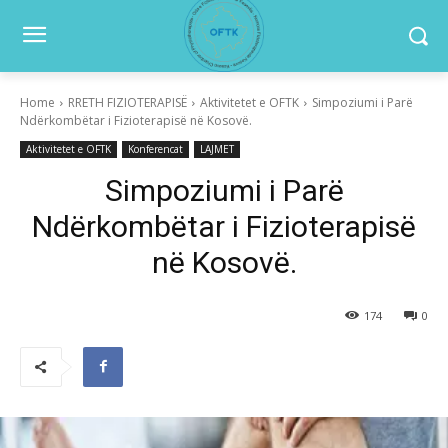
Home
RRETH FIZIOTERAPISË
Aktivitetet e OFTK
Simpoziumi i Parë
Ndërkombëtar i Fizioterapisë në Kosovë.
Aktivitetet e OFTK
Konferencat
LAJMET
Simpoziumi i Parë
Ndërkombëtar i Fizioterapisë
në Kosovë.
174
0