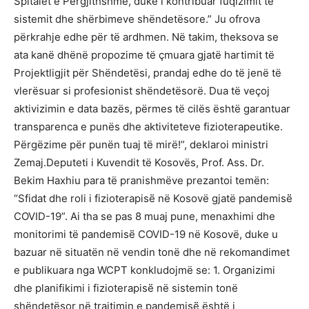
Spitalet e Përgjithshme, duke i kontribuar fuqizimit të
sistemit dhe shërbimeve shëndetësore.” Ju ofrova
përkrahje edhe për të ardhmen. Në takim, theksova se
ata kanë dhënë propozime të çmuara gjatë hartimit të
Projektligjit për Shëndetësi, prandaj edhe do të jenë të
vlerësuar si profesionist shëndetësorë. Dua të veçoj
aktivizimin e data bazës, përmes të cilës është garantuar
transparenca e punës dhe aktiviteteve fizioterapeutike.
Përgëzime për punën tuaj të mirë!”, deklaroi ministri
Zemaj.Deputeti i Kuvendit të Kosovës, Prof. Ass. Dr.
Bekim Haxhiu para të pranishmëve prezantoi temën:
“Sfidat dhe roli i fizioterapisë̈ në Kosovë gjatë pandemisë̈
COVID-19”. Ai tha se pas 8 muaj pune, menaxhimi dhe
monitorimi të pandemisë̈ COVID-19 në Kosovë, duke u
bazuar në situatën në vendin tonë dhe në rekomandimet
e publikuara nga WCPT konkludojmë se: 1. Organizimi
dhe planifikimi i fizioterapisë̈ në sistemin tonë
shëndetësor në trajtimin e pandemisë̈ është i