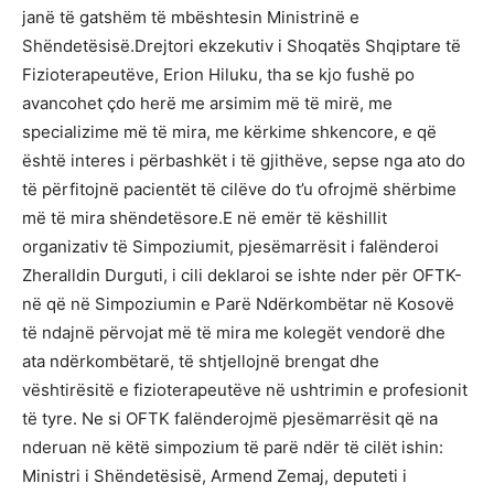
janë të gatshëm të mbështesin Ministrinë e
Shëndetësisë.Drejtori ekzekutiv i Shoqatës Shqiptare të
Fizioterapeutëve, Erion Hiluku, tha se kjo fushë po
avancohet çdo herë me arsimim më të mirë, me
specializime më të mira, me kërkime shkencore, e që
është interes i përbashkët i të gjithëve, sepse nga ato do
të përfitojnë pacientët të cilëve do t’u ofrojmë shërbime
më të mira shëndetësore.E në emër të këshillit
organizativ të Simpoziumit, pjesëmarrësit i falënderoi
Zheralldin Durguti, i cili deklaroi se ishte nder për OFTK-
në që në Simpoziumin e Parë Ndërkombëtar në Kosovë
të ndajnë përvojat më të mira me kolegët vendorë dhe
ata ndërkombëtarë, të shtjellojnë brengat dhe
vështirësitë e fizioterapeutëve në ushtrimin e profesionit
të tyre. Ne si OFTK falënderojmë pjesëmarrësit që na
nderuan në këtë simpozium të parë ndër të cilët ishin:
Ministri i Shëndetësisë, Armend Zemaj, deputeti i