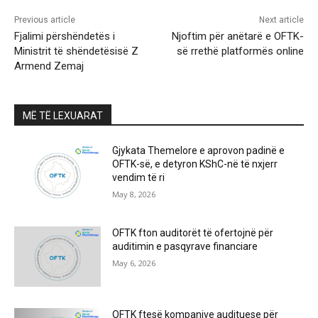
Previous article
Next article
Fjalimi përshëndetës i
Njoftim për anëtarë e OFTK-
Ministrit të shëndetësisë Z
së rrethë platformës online
Armend Zemaj
MË TË LEXUARAT
Gjykata Themelore e aprovon padinë e
OFTK-së, e detyron KShC-në të nxjerr
vendim të ri
May 8, 2026
OFTK fton auditorët të ofertojnë për
auditimin e pasqyrave financiare
May 6, 2026
OFTK ftesë kompanive audituese për