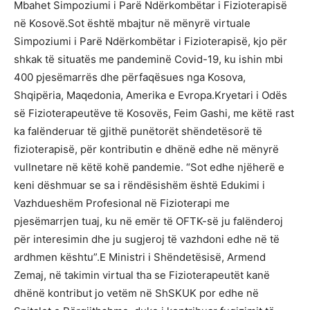
Mbahet Simpoziumi i Parë Ndërkombëtar i Fizioterapisë
në Kosovë.Sot është mbajtur në mënyrë virtuale
Simpoziumi i Parë Ndërkombëtar i Fizioterapisë, kjo për
shkak të situatës me pandeminë Covid-19, ku ishin mbi
400 pjesëmarrës dhe përfaqësues nga Kosova,
Shqipëria, Maqedonia, Amerika e Evropa.Kryetari i Odës
së Fizioterapeutëve të Kosovës, Feim Gashi, me këtë rast
ka falënderuar të gjithë punëtorët shëndetësorë të
fizioterapisë, për kontributin e dhënë edhe në mënyrë
vullnetare në këtë kohë pandemie. “Sot edhe njëherë e
keni dëshmuar se sa i rëndësishëm është Edukimi i
Vazhdueshëm Profesional në Fizioterapi me
pjesëmarrjen tuaj, ku në emër të OFTK-së ju falënderoj
për interesimin dhe ju sugjeroj të vazhdoni edhe në të
ardhmen kështu”.E Ministri i Shëndetësisë, Armend
Zemaj, në takimin virtual tha se Fizioterapeutët kanë
dhënë kontribut jo vetëm në ShSKUK por edhe në