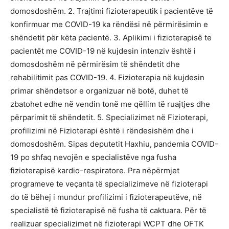
domosdoshëm. 2. Trajtimi fizioterapeutik i pacientëve të
konfirmuar me COVID-19 ka rëndësi në përmirësimin e
shëndetit për këta pacientë. 3. Aplikimi i fizioterapisë̈ te
pacientët me COVID-19 në kujdesin intenziv është i
domosdoshëm në përmirësim të shëndetit dhe
rehabilitimit pas COVID-19. 4. Fizioterapia në kujdesin
primar shëndetsor e organizuar në botë, duhet të
zbatohet edhe në vendin tonë me qëllim të ruajtjes dhe
përparimit të shëndetit. 5. Specializimet në Fizioterapi,
profilizimi në Fizioterapi është i rëndesishëm dhe i
domosdoshëm. Sipas deputetit Haxhiu, pandemia COVID-
19 po shfaq nevojën e specialistëve nga fusha
fizioterapisë kardio-respiratore. Pra nëpërmjet
programeve te veçanta të specializimeve në fizioterapi
do të bëhej i mundur profilizimi i fizioterapeutëve, në
specialistë të fizioterapisë në fusha të caktuara. Për të
realizuar specializimet në fizioterapi WCPT dhe OFTK