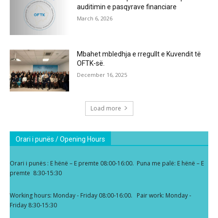
auditimin e pasqyrave financiare
March 6, 2026
Mbahet mbledhja e rregullt e Kuvendit të
OFTK-së.
December 16, 2025
Load more
Orari i punës / Opening Hours
Orari i punës : E hënë – E premte 08:00-16:00. Puna me palë: E hënë – E
premte 8:30-15:30
Working hours: Monday - Friday 08:00-16:00. Pair work: Monday -
Friday 8:30-15:30