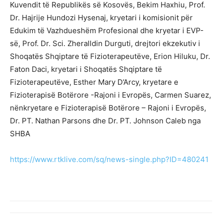
Kuvendit të Republikës së Kosovës, Bekim Haxhiu, Prof.
Dr. Hajrije Hundozi Hysenaj, kryetari i komisionit për
Edukim të Vazhdueshëm Profesional dhe kryetar i EVP-
së, Prof. Dr. Sci. Zheralldin Durguti, drejtori ekzekutiv i
Shoqatës Shqiptare të Fizioterapeutëve, Erion Hiluku, Dr.
Faton Daci, kryetari i Shoqatës Shqiptare të
Fizioterapeutëve, Esther Mary D’Arcy, kryetare e
Fizioterapisë Botërore -Rajoni i Evropës, Carmen Suarez,
nënkryetare e Fizioterapisë Botërore – Rajoni i Evropës,
Dr. PT. Nathan Parsons dhe Dr. PT. Johnson Caleb nga
SHBA
https://www.rtklive.com/sq/news-single.php?ID=480241