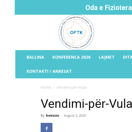
Oda e Fizioter
BALLINA
KONFERENCA 2026
LAJMET
DIT
KONTAKTI / ANKESAT
Home
Vendimi-për-Vulat
Vendimi-për-Vula
By
hmisini
-
August 5, 2020