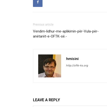
Previous article
Vendim-lidhur-me-aplikimin-për-Vula-për-
anëtarët-e-OFTK-së.-
hmisini
http://oftk-ks.org
LEAVE A REPLY