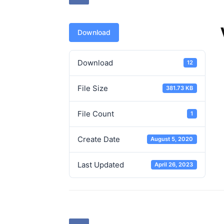
Download
Download
12
File Size
381.73 KB
File Count
1
Create Date
August 5, 2020
Last Updated
April 26, 2023