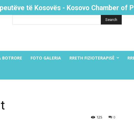
apeutëve të Kosovës - Kosovo Chamber of P
Search
A BOTRORE
FOTO GALERIA
RRETH FIZIOTERAPISË
RR
t
125
0