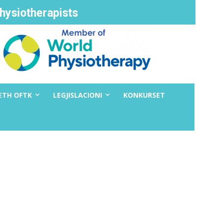
hysiotherapists
ETH OFTK
LEGJISLACIONI
KONKURSET