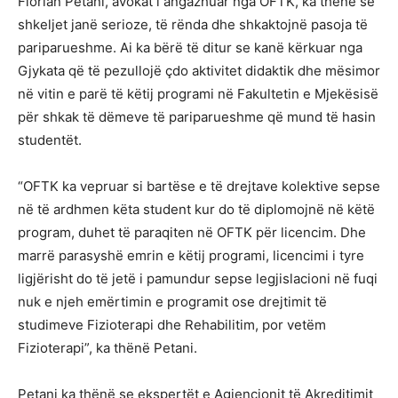
Florian Petani, avokat i angazhuar nga OFTK, ka thënë se
shkeljet janë serioze, të rënda dhe shkaktojnë pasoja të
pariparueshme. Ai ka bërë të ditur se kanë kërkuar nga
Gjykata që të pezullojë çdo aktivitet didaktik dhe mësimor
në vitin e parë të këtij programi në Fakultetin e Mjekësisë
për shkak të dëmeve të pariparueshme që mund të hasin
studentët.
“OFTK ka vepruar si bartëse e të drejtave kolektive sepse
në të ardhmen këta student kur do të diplomojnë në këtë
program, duhet të paraqiten në OFTK për licencim. Dhe
marrë parasyshë emrin e këtij programi, licencimi i tyre
ligjërisht do të jetë i pamundur sepse legjislacioni në fuqi
nuk e njeh emërtimin e programit ose drejtimit të
studimeve Fizioterapi dhe Rehabilitim, por vetëm
Fizioterapi”, ka thënë Petani.
Petani ka thënë se ekspertët e Agjencionit të Akreditimit