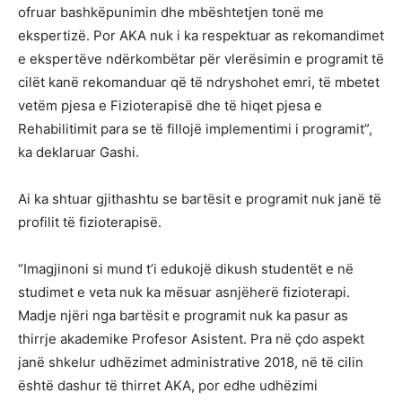
ofruar bashkëpunimin dhe mbështetjen tonë me
ekspertizë. Por AKA nuk i ka respektuar as rekomandimet
e ekspertëve ndërkombëtar për vlerësimin e programit të
cilët kanë rekomanduar që të ndryshohet emri, të mbetet
vetëm pjesa e Fizioterapisë dhe të hiqet pjesa e
Rehabilitimit para se të fillojë implementimi i programit”,
ka deklaruar Gashi.
Ai ka shtuar gjithashtu se bartësit e programit nuk janë të
profilit të fizioterapisë.
“Imagjinoni si mund t’i edukojë dikush studentët e në
studimet e veta nuk ka mësuar asnjëherë fizioterapi.
Madje njëri nga bartësit e programit nuk ka pasur as
thirrje akademike Profesor Asistent. Pra në çdo aspekt
janë shkelur udhëzimet administrative 2018, në të cilin
është dashur të thirret AKA, por edhe udhëzimi