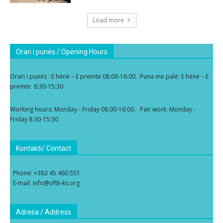
Load more
Orari i punës / Opening Hours
Orari i punës : E hënë – E premte 08:00-16:00. Puna me palë: E hënë – E
premte 8:30-15:30
Working hours: Monday - Friday 08:00-16:00. Pair work: Monday -
Friday 8:30-15:30
Kontakti/ Contact
Phone: +383 45 460 551
E-mail: info@oftk-ks.org
Adresa / Address