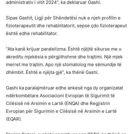
administrativ i vitit 2024”, ka deklaruar Gashi.
Sipas Gashit, Ligji për Shëndetësi nuk e njeh profilin e
fizioterapeutit dhe rehabilitatorit, sepse çdo fizioterapeut
është edhe rehabilitator.
“Ata kanë krijuar paralelizma. Është njëjtë sikurse me u
akreditu mjekësia e përgjithshme dhe trajtimi. Një mjek
merret me trajtim. Apo një stomatolog me sëmundje të
dhëmbit. Është e njëjta gjë”, ka thënë Gashi.
Gashi ka paralajmëruar edhe ankesë nga dy organizatat
ndërkombëtare Asociacioni Evropian të Sigurimit të
Cilësisë në Arsimin e Lartë (ENQA) dhe Regjistrin
Evropian për Sigurimin e Cilësisë në Arsimin e Lartë
(EQAR).