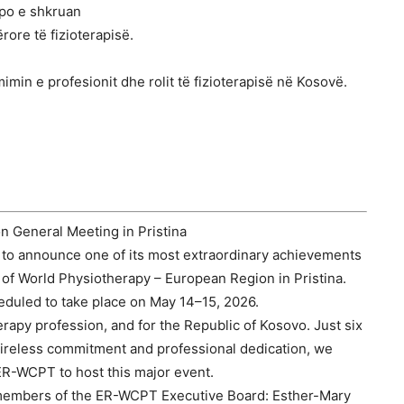
 po e shkruan
ore të fizioterapisë.
imin e profesionit dhe rolit të fizioterapisë në Kosovë.
 General Meeting in Pristina
to announce one of its most extraordinary achievements
 of World Physiotherapy – European Region in Pristina.
heduled to take place on May 14–15, 2026.
erapy profession, and for the Republic of Kosovo. Just six
ireless commitment and professional dedication, we
 ER-WCPT to host this major event.
e members of the ER-WCPT Executive Board: Esther-Mary