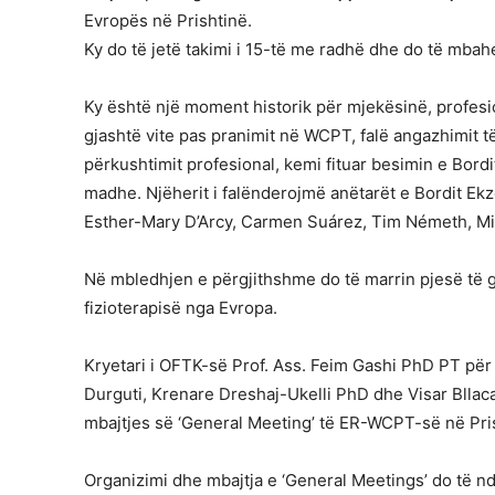
Evropës në Prishtinë.
Ky do të jetë takimi i 15-të me radhë dhe do të mbahe
Ky është një moment historik për mjekësinë, profesi
gjashtë vite pas pranimit në WCPT, falë angazhimit
përkushtimit profesional, kemi fituar besimin e Bord
madhe. Njëherit i falënderojmë anëtarët e Bordit E
Esther-Mary D’Arcy, Carmen Suárez, Tim Németh, Mi
Në mbledhjen e përgjithshme do të marrin pjesë të g
fizioterapisë nga Evropa.
Kryetari i OFTK-së Prof. Ass. Feim Gashi PhD PT për k
Durguti, Krenare Dreshaj-Ukelli PhD dhe Visar Bllaca 
mbajtjes së ‘General Meeting’ të ER-WCPT-së në Pri
Organizimi dhe mbajtja e ‘General Meetings’ do të nd