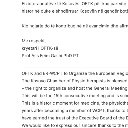
Fizioterapeutëve të Kosovës. OFTK për kaq pak vite
historinë duke e shndërruar Kosovën në qendër botër
Kjo ngjarje do të kontribuojnë në avancimin dhe afirm
Me respekt,
kryetari i OFTK-së
Prof Ass Feim Gashi PhD PT
OFTK and ER-WCPT to Organize the European Region
The Kosovo Chamber of Physiotherapists is pleased 
– the right to organize and host the General Meeting
This will be the 15th consecutive meeting and is sc
This is a historic moment for medicine, the physioth
years after becoming a member of WCPT, thanks to t
have earned the trust of the Executive Board of the
We would like to express our sincere thanks to th