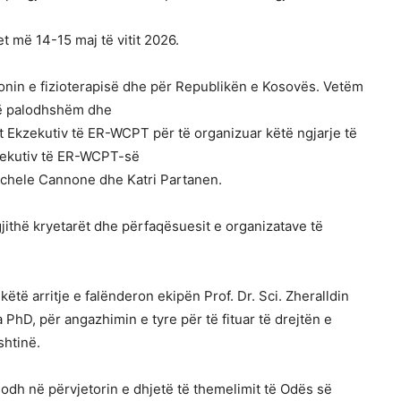
t më 14-15 maj të vitit 2026.
onin e fizioterapisë dhe për Republikën e Kosovës. Vetëm
 të palodhshëm dhe
it Ekzekutiv të ER-WCPT për të organizuar këtë ngjarje të
kzekutiv të ER-WCPT-së
chele Cannone dhe Katri Partanen.
jithë kryetarët dhe përfaqësuesit e organizatave të
ëtë arritje e falënderon ekipën Prof. Dr. Sci. Zheralldin
PhD, për angazhimin e tyre për të fituar të drejtën e
shtinë.
odh në përvjetorin e dhjetë të themelimit të Odës së