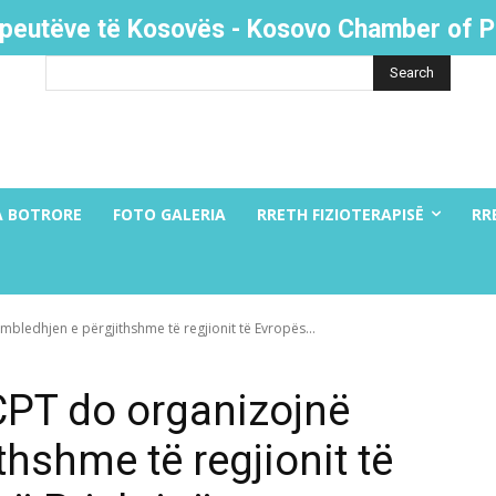
apeutëve të Kosovës - Kosovo Chamber of P
Search
A BOTRORE
FOTO GALERIA
RRETH FIZIOTERAPISË
RR
ledhjen e përgjithshme të regjionit të Evropës...
PT do organizojnë
thshme të regjionit të