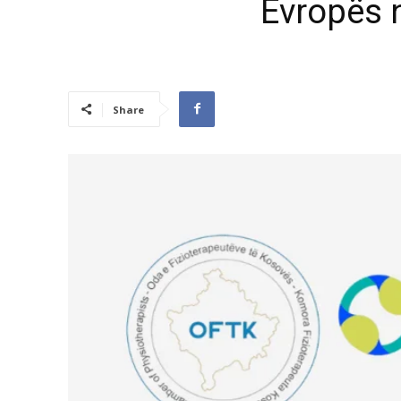
Evropës n
Share