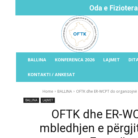
Oda e Fizioter
BALLINA
KONFERENCA 2026
LAJMET
DIT
KONTAKTI / ANKESAT
Home
BALLINA
OFTK dhe ER-WCPT do organizojnë mb
BALLINA
LAJMET
OFTK dhe ER-WC
mbledhjen e përgji