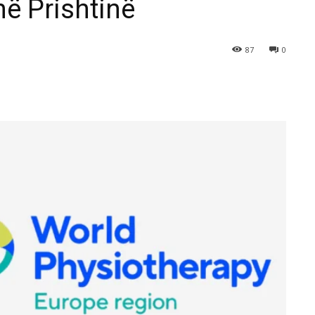
ë Prishtinë
87
0