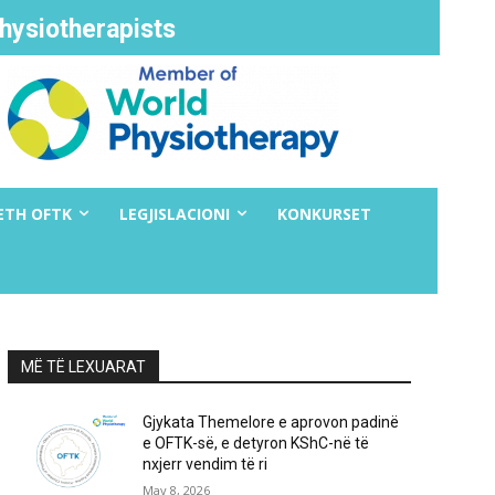
hysiotherapists
ETH OFTK
LEGJISLACIONI
KONKURSET
MË TË LEXUARAT
Gjykata Themelore e aprovon padinë
e OFTK-së, e detyron KShC-në të
nxjerr vendim të ri
May 8, 2026