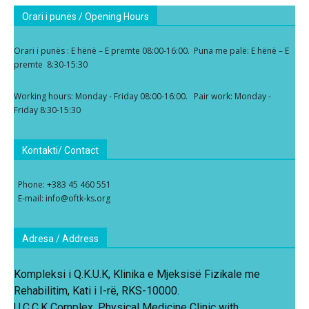
Orari i punës / Opening Hours
Orari i punës : E hënë – E premte 08:00-16:00. Puna me palë: E hënë – E
premte 8:30-15:30
Working hours: Monday - Friday 08:00-16:00. Pair work: Monday -
Friday 8:30-15:30
Kontakti/ Contact
Phone: +383 45 460 551
E-mail: info@oftk-ks.org
Adresa / Address
Kompleksi i Q.K.U.K, Klinika e Mjeksisë Fizikale me
Rehabilitim, Kati i I-rë, RKS-10000.
U.C.C.K Complex, Physical Medicine Clinic with