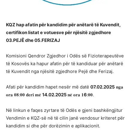
KQZ hap afatin për kandidim për anëtarë të Kuvendit,
certifikon listat e votuesve për njësitë zgjedhore
03.PEJË dhe 05.FERIZAJ
Komisioni Qendror Zgjedhor i Odës së Fizioterapeutëve
të Kosovës ka hapur afatin për të kandiduar për anëtarë
të Kuvendit nga njësitë zgjedhore Pejë dhe Ferizaj.
Afati për kandidim hapet nesër më datë
07.02.2025
𝐧𝐠𝐚
𝐨𝐫𝐚 𝟎𝟖:𝟎𝟎 𝐝𝐞𝐫𝐢 𝐦𝐞̈
14.02.2025
𝐧𝐞̈ 𝐨𝐫𝐚 𝟏
6
:𝟎𝟎.
Në linkun e faqes zyrtare të Odës e gjeni bashkëngjitur
Vendimin e KQZ-së në të cilin janë vendosur kriteret për
kandidim si dhe për dorëzimin e aplikacionit.