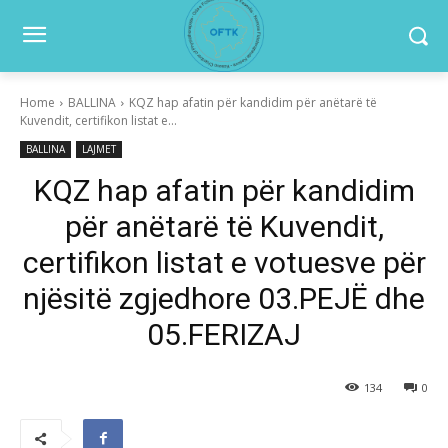
Home
BALLINA
KQZ hap afatin për kandidim për anëtarë të
Kuvendit, certifikon listat e...
BALLINA
LAJMET
KQZ hap afatin për kandidim
për anëtarë të Kuvendit,
certifikon listat e votuesve për
njësitë zgjedhore 03.PEJË dhe
05.FERIZAJ
134
0