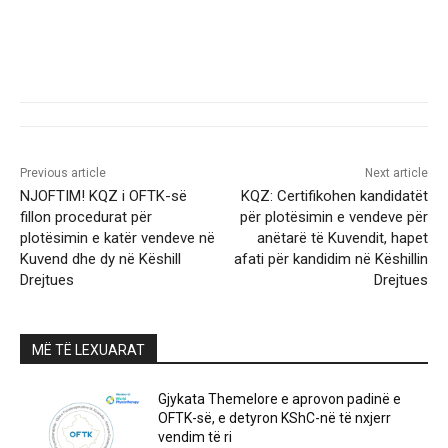
Previous article
Next article
NJOFTIM! KQZ i OFTK-së
KQZ: Certifikohen kandidatët
fillon procedurat për
për plotësimin e vendeve për
plotësimin e katër vendeve në
anëtarë të Kuvendit, hapet
Kuvend dhe dy në Këshill
afati për kandidim në Këshillin
Drejtues
Drejtues
MË TË LEXUARAT
Gjykata Themelore e aprovon padinë e
OFTK-së, e detyron KShC-në të nxjerr
vendim të ri