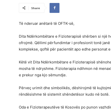
Share
Të nderuar anëtarë të OFTK-së,
Dita Ndërkombëtare e Fizioterapisë shërben si një h
ofrojmë. Qëllimi përfundimtar i profesionit tonë janë 
komplekse, qoftë për pacientët apo edhe personat 
Këtë vit Dita Ndërkombëtare e Fizioterapisë shënohet
mosha të ndryshme. Fizioterapia ndihmon në menaxh
e prekur nga kjo sëmundje.
Përveç urimit dhe simbolikës, dëshirojmë të kujtojmë
rëndësishme të sistemit shëndetësor kudo në botë.
Oda e Fizioterapeutëve të Kosovës po punon vazhdi