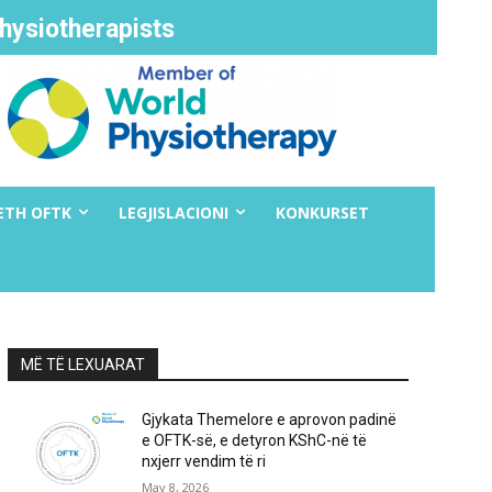
hysiotherapists
ETH OFTK
LEGJISLACIONI
KONKURSET
MË TË LEXUARAT
Gjykata Themelore e aprovon padinë
e OFTK-së, e detyron KShC-në të
nxjerr vendim të ri
May 8, 2026