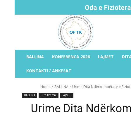
Oda e Fizioter
BALLINA
KONFERENCA 2026
LAJMET
DIT
KONTAKTI / ANKESAT
Home
BALLINA
Urime Dita Ndërkombëtare e Fiziot
BALLINA
Dita Botrore
LAJMET
Urime Dita Ndërkomb