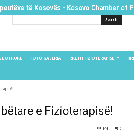
apeutëve të Kosovës - Kosovo Chamber of P
Search
A BOTRORE
FOTO GALERIA
RRETH FIZIOTERAPISË
RR
erapisë!
ëtare e Fizioterapisë!
144
0