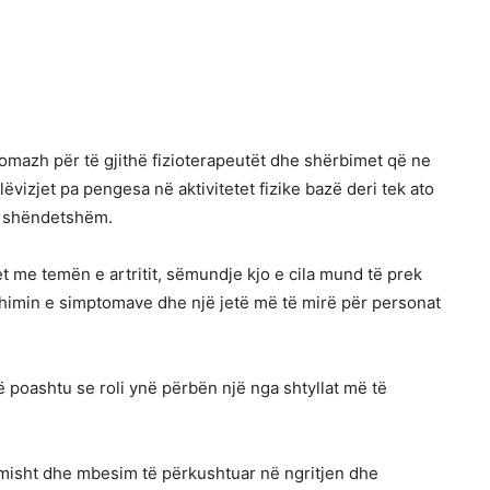
omazh për të gjithë fizioterapeutët dhe shërbimet që ne
lëvizjet pa pengesa në aktivitetet fizike bazë deri tek ato
e shëndetshëm.
 me temën e artritit, sëmundje kjo e cila mund të prek
imin e simptomave dhe një jetë më të mirë për personat
 poashtu se roli ynë përbën një nga shtyllat më të
misht dhe mbesim të përkushtuar në ngritjen dhe