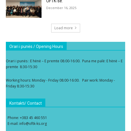
OFTK-së.
December 16, 2025
Load more
Orari i punës / Opening Hours
Orari i punës : E hënë – E premte 08:00-16:00. Puna me palë: E hënë – E
premte 8:30-15:30
Working hours: Monday - Friday 08:00-16:00. Pair work: Monday -
Friday 8:30-15:30
Kontakti/ Contact
Phone: +383 45 460 551
E-mail: info@oftk-ks.org