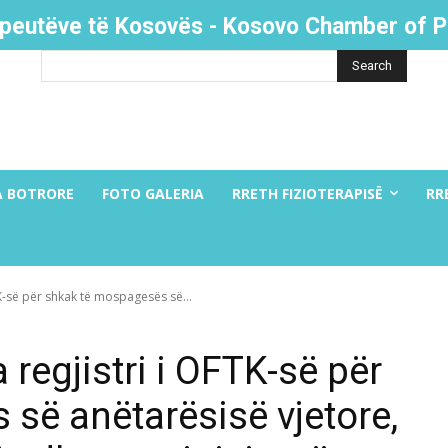
apeutëve të Kosovës - Kosovo Chamber of P
Search
A BOTRORE
FOTO GALERIA
RRETH FIZIOTERAPISË
RR
TK-së për shkak të mospagesës së...
 regjistri i OFTK-së për
së anëtarësisë vjetore,