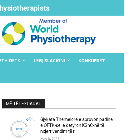
hysiotherapists
ETH OFTK
LEGJISLACIONI
KONKURSET
MË TË LEXUARAT
Gjykata Themelore e aprovon padinë
e OFTK-së, e detyron KShC-në të
nxjerr vendim të ri
May 8, 2026