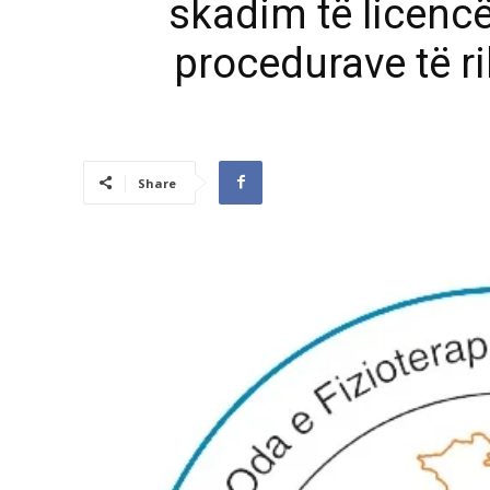
skadim të licenc
procedurave të r
Share