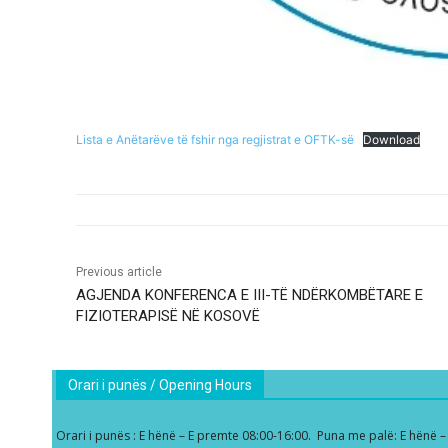
Lista e Anëtarëve të fshir nga regjistrat e OFTK-së
Download
Previous article
AGJENDA KONFERENCA E III-TË NDËRKOMBËTARE E
FIZIOTERAPISË NË KOSOVË
Orari i punës / Opening Hours
Orari i punës : E hënë – E premte 08:00-16:00. Puna me palë: E hënë 