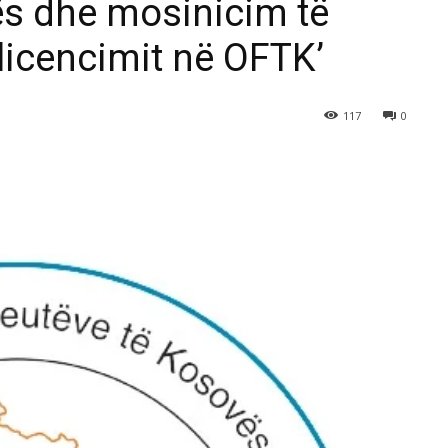
ës dhe mosinicim të
ilicencimit në OFTK’
117
0