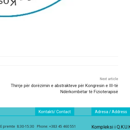
Next article
Thirrje për dorëzimin e abstrakteve për Kongresin e III-të
Ndërkombëtar të Fizioterapisë
Kontakti/ Contact
Adresa / Address
– E premte 8:30-15:30
Phone: +383 45 460 551
Kompleksi i Q.K.U.K,