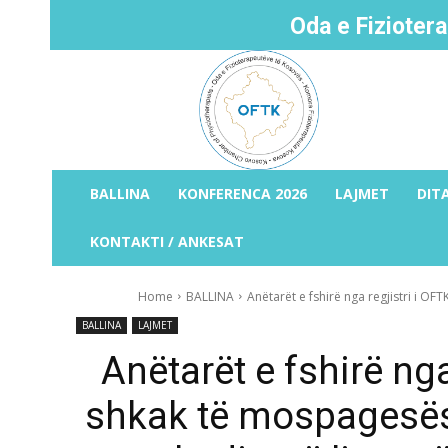
Oda e Fizioter
BALLINA
KONFERENCA 2026
LAJMET
DIT
KONTAKTI / ANKESAT
Home
BALLINA
Anëtarët e fshirë nga regjistri i OF
BALLINA
LAJMET
Anëtarët e fshirë nga
shkak të mospagesës 