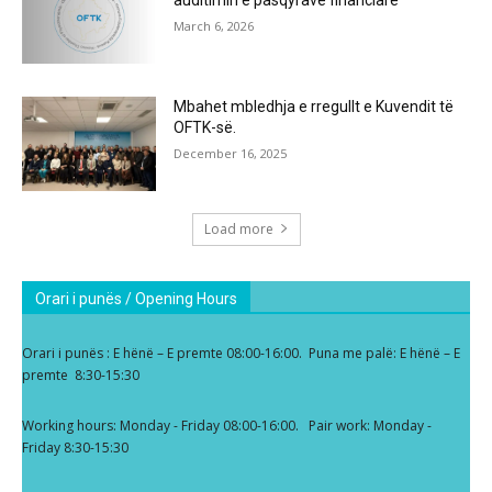
auditimin e pasqyrave financiare
March 6, 2026
Mbahet mbledhja e rregullt e Kuvendit të
OFTK-së.
December 16, 2025
Load more
Orari i punës / Opening Hours
Orari i punës : E hënë – E premte 08:00-16:00. Puna me palë: E hënë – E
premte 8:30-15:30
Working hours: Monday - Friday 08:00-16:00. Pair work: Monday -
Friday 8:30-15:30