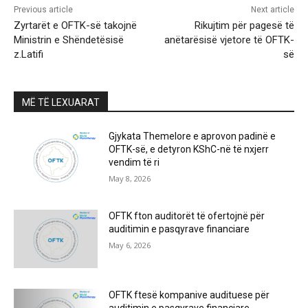
Previous article
Next article
Zyrtarët e OFTK-së takojnë
Rikujtim për pagesë të
Ministrin e Shëndetësisë
anëtarësisë vjetore të OFTK-
z.Latifi
së
MË TË LEXUARAT
Gjykata Themelore e aprovon padinë e
OFTK-së, e detyron KShC-në të nxjerr
vendim të ri
May 8, 2026
OFTK fton auditorët të ofertojnë për
auditimin e pasqyrave financiare
May 6, 2026
OFTK ftesë kompanive audituese për