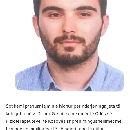
Sot kemi pranuar lajmin e hidhur për ndarjen nga jeta të
kolegut tonë z. Drinor Gashi, ku në emër të Odës së
Fizioterapeutëve të Kosovës shprehim ngushëllimet më
të sinqerta familjarëve të së ndjerit dhe të gjithë