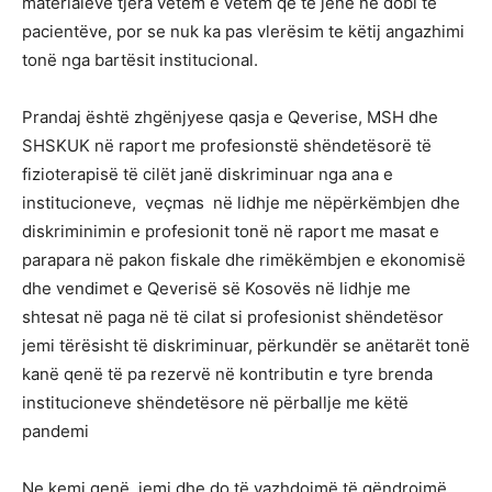
materialeve tjera vetëm e vetëm që të jene në dobi të
pacientëve, por se nuk ka pas vlerësim te këtij angazhimi
tonë nga bartësit institucional.
Prandaj është zhgënjyese qasja e Qeverise, MSH dhe
SHSKUK në raport me profesionstë shëndetësorë të
fizioterapisë të cilët janë diskriminuar nga ana e
institucioneve, veçmas në lidhje me nëpërkëmbjen dhe
diskriminimin e profesionit tonë në raport me masat e
parapara në pakon fiskale dhe rimëkëmbjen e ekonomisë
dhe vendimet e Qeverisë së Kosovës në lidhje me
shtesat në paga në të cilat si profesionist shëndetësor
jemi tërësisht të diskriminuar, përkundër se anëtarët tonë
kanë qenë të pa rezervë në kontributin e tyre brenda
institucioneve shëndetësore në përballje me këtë
pandemi
Ne kemi qenë, jemi dhe do të vazhdojmë të qëndrojmë