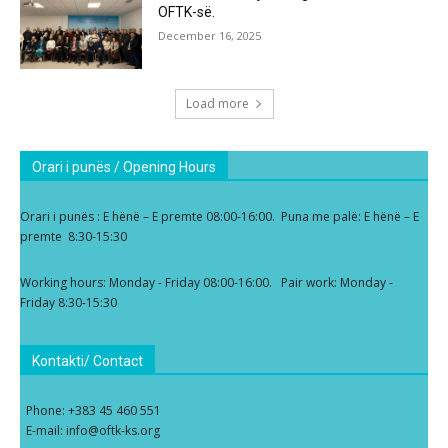
OFTK-së.
December 16, 2025
Load more
Orari i punës / Opening Hours
Orari i punës : E hënë – E premte 08:00-16:00. Puna me palë: E hënë – E
premte 8:30-15:30
Working hours: Monday - Friday 08:00-16:00. Pair work: Monday -
Friday 8:30-15:30
Kontakti/ Contact
Phone: +383 45 460 551
E-mail: info@oftk-ks.org