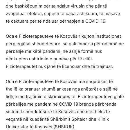
dhe bashkëpunim për ta ndalur virusin dhe për të
zvogëluar efektet, shpesh të paparashikuara, të masave
të caktuara për të ndaluar përhapjen e COVID-19.
Oda e Fizioterapeutëve të Kosovës rikujton institucionet
përgjegjëse shëndetësore, se gatishmëria për ndihmë në
përballje me këtë pandemi, në asnjë formë nuk
nënkupton ushtrimin e punëve për të cilët
Fizioterapeutët nuk janë të licencuar dhe të trajnuar.
Oda e Fizioterapeutëve të Kosovës me shqetësim të
thellë ka pranuar shumë ankesa nga anëtarët e sajë në
lidhje me trajtimin diskriminues të Fizioterapeutëve gjatë
përballjes me pandeminë COVID 19 brenda përbrenda
sistemit shëndetësorë të Kosovës dhe me theks te
veçantë në kuadër të Shërbimit Spitalor dhe Klinik
Universitar të Kosovës (SHSKUK).