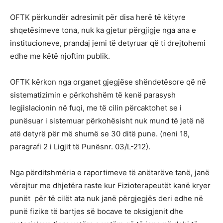
OFTK përkundër adresimit për disa herë të këtyre
shqetësimeve tona, nuk ka gjetur përgjigje nga ana e
institucioneve, prandaj jemi të detyruar që ti drejtohemi
edhe me këtë njoftim publik.
OFTK kërkon nga organet gjegjëse shëndetësore që në
sistematizimin e përkohshëm të kenë parasysh
legjislacionin në fuqi, me të cilin përcaktohet se i
punësuar i sistemuar përkohësisht nuk mund të jetë në
atë detyrë për më shumë se 30 ditë pune. (neni 18,
paragrafi 2 i Ligjit të Punësnr. 03/L-212).
Nga përditshmëria e raportimeve të anëtarëve tanë, janë
vërejtur me dhjetëra raste kur Fizioterapeutët kanë kryer
punët për të cilët ata nuk janë përgjegjës deri edhe në
punë fizike të bartjes së bocave te oksigjenit dhe