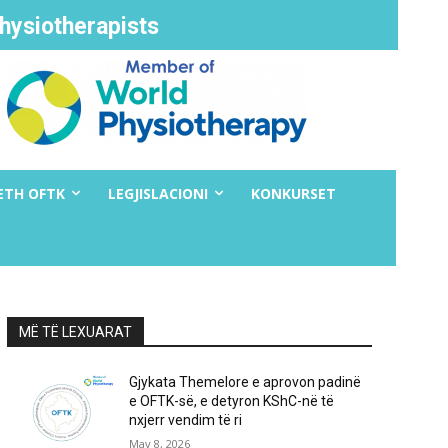
hysiotherapists
ETH OFTK
LEGJISLACIONI
KONKURSET
MË TË LEXUARAT
Gjykata Themelore e aprovon padinë
e OFTK-së, e detyron KShC-në të
nxjerr vendim të ri
May 8, 2026