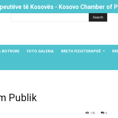
apeutëve të Kosovës - Kosovo Chamber of P
Search
A BOTRORE
FOTO GALERIA
RRETH FIZIOTERAPISË
RR
m Publik
170
0