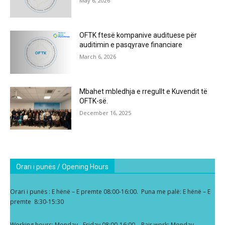
May 6, 2026
OFTK ftesë kompanive audituese për
auditimin e pasqyrave financiare
March 6, 2026
Mbahet mbledhja e rregullt e Kuvendit të
OFTK-së.
December 16, 2025
Orari i punës / Opening Hours
Orari i punës : E hënë – E premte 08:00-16:00. Puna me palë: E hënë – E
premte 8:30-15:30
Working hours: Monday - Friday 08:00-16:00. Pair work: Monday -