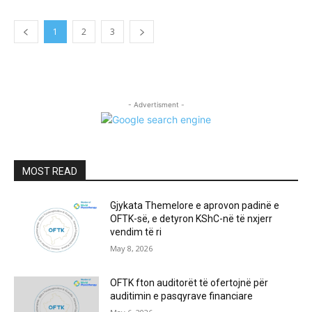
1
2
3
- Advertisment -
MOST READ
Gjykata Themelore e aprovon padinë e
OFTK-së, e detyron KShC-në të nxjerr
vendim të ri
May 8, 2026
OFTK fton auditorët të ofertojnë për
auditimin e pasqyrave financiare